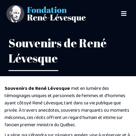
Souvenirs de René
Lévesque
Souvenirs de René Lévesque
met en lumière des
témoignages uniques et personnels de femmes et d’hommes
ayant côtoyé René Lévesque, tant dans sa vie publique que
privée.
À travers anecdotes, souvenirs marquants ou moments
méconnus, ces récits offrent un regard humain et intime sur
l’ancien premier ministre du Québec.
La série, qui s’étendra sur plusieurs années, vise à préserver et à