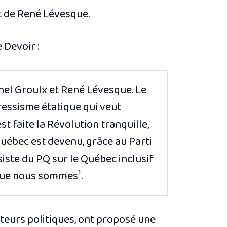
t de René Lévesque.
e Devoir
:
onel Groulx et René Lévesque. Le
essisme étatique qui veut
st faite la Révolution tranquille,
e Québec est devenu, grâce au Parti
iste du PQ sur le Québec inclusif
1
e que nous sommes
.
cteurs politiques, ont proposé une