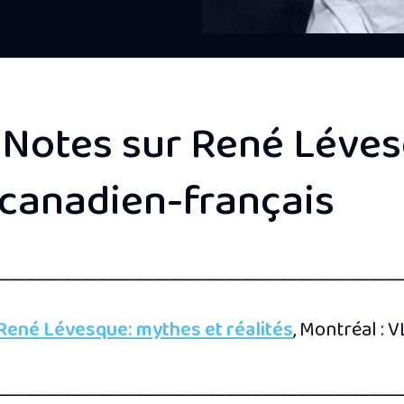
- Notes sur René Léves
 canadien-français
____________________________________________
René Lévesque: mythes et réalités
, Montréal : V
____________________________________________