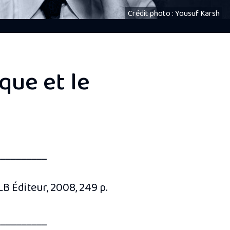
Crédit photo : Yousuf Karsh
que et le
__________
LB Éditeur, 2008, 249 p.
__________