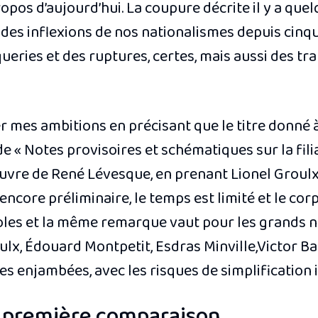
ropos d’aujourd’hui. La coupure décrite il y a que
 des inflexions de nos nationalismes depuis cinq
eries et des ruptures, certes, mais aussi des tr
er mes ambitions en précisant que le titre donné
 de « Notes provisoires et schématiques sur la fil
œuvre de René Lévesque, en prenant Lionel Groul
ncore préliminaire, le temps est limité et le cor
roles et la même remarque vaut pour les grands 
oulx, Édouard Montpetit, Esdras Minville,Victor 
s enjambées, avec les risques de simplification i
e première comparaison